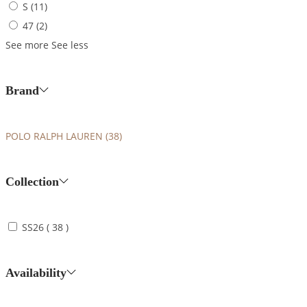
S
(11)
47
(2)
See more
See less
Brand
POLO RALPH LAUREN
(38)
Collection
SS26
( 38 )
Availability