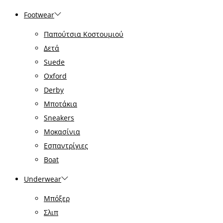
Footwear
Παπούτσια Κοστουμιού
Δετά
Suede
Oxford
Derby
Μποτάκια
Sneakers
Μοκασίνια
Εσπαντρίγιες
Boat
Underwear
Μπόξερ
Σλιπ