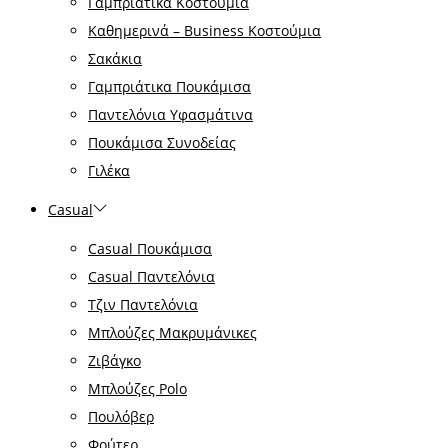
Γαμπριάτικα Κοστούμια
Καθημερινά – Business Κοστούμια
Σακάκια
Γαμπριάτικα Πουκάμισα
Παντελόνια Υφασμάτινα
Πουκάμισα Συνοδείας
Γιλέκα
Casual
Casual Πουκάμισα
Casual Παντελόνια
Τζιν Παντελόνια
Μπλούζες Μακρυμάνικες
Ζιβάγκο
Μπλούζες Polo
Πουλόβερ
Φούτερ