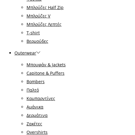
Μπλούζες Half Zip
Μπλούζες V
Μπλούζες Λεπτές
T-shirt
Βερμούδες
Outerwear
Μπουφάν & Jackets
Capitone & Puffers
Bombers
Παλτό
Καμπαρντίνες
Αμάνικα
Δερμάτινα
Ζακέτες
Overshirts