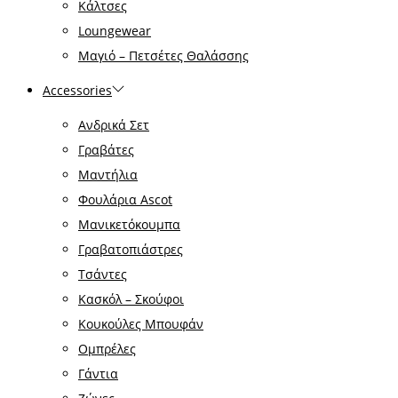
Κάλτσες
Loungewear
Μαγιό – Πετσέτες Θαλάσσης
Accessories
Ανδρικά Σετ
Γραβάτες
Μαντήλια
Φουλάρια Ascot
Μανικετόκουμπα
Γραβατοπιάστρες
Τσάντες
Κασκόλ – Σκούφοι
Κουκούλες Μπουφάν
Ομπρέλες
Γάντια