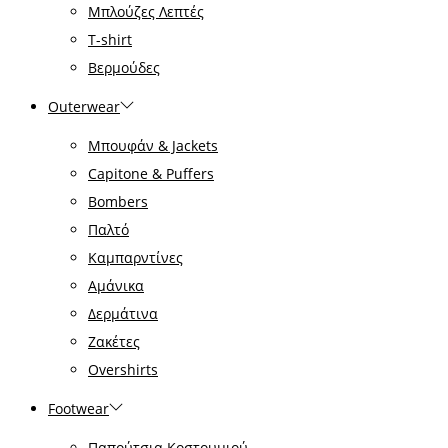
Μπλούζες Λεπτές
T-shirt
Βερμούδες
Outerwear
Μπουφάν & Jackets
Capitone & Puffers
Bombers
Παλτό
Καμπαρντίνες
Αμάνικα
Δερμάτινα
Ζακέτες
Overshirts
Footwear
Παπούτσια Κοστουμιού