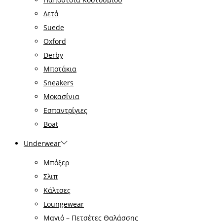
Δετά
Suede
Oxford
Derby
Μποτάκια
Sneakers
Μοκασίνια
Εσπαντρίγιες
Boat
Underwear
Μπόξερ
Σλιπ
Κάλτσες
Loungewear
Μαγιό – Πετσέτες Θαλάσσης