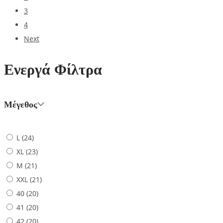
3
4
Next
Ενεργά Φίλτρα
Μέγεθος
L
(24)
XL
(23)
M
(21)
XXL
(21)
40
(20)
41
(20)
42
(20)