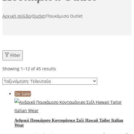
Αρχική σελίδα
/
Outlet
/
Πουκάμισα Outlet
Filter
Showing
1
–
12
of 45 results
On Sale!
Ανδρικό Πουκάμισο Κοντομάνικο Σιέλ Hawaii Tailor Italian
Wear