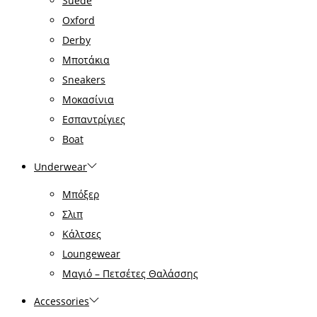
Suede
Oxford
Derby
Μποτάκια
Sneakers
Μοκασίνια
Εσπαντρίγιες
Boat
Underwear
Μπόξερ
Σλιπ
Κάλτσες
Loungewear
Μαγιό – Πετσέτες Θαλάσσης
Accessories