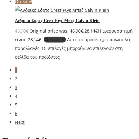
On Sale!
Ανδρικό Σόρτς Crest Ριγέ Μπεζ Calvin Klein
46,90
€
Original price was: 46,90€.
28,14
€
Η τρέχουσα τιμή
είναι: 28,14€.
Επιλογή
Αυτό το προϊόν έχει πολλαπλές
παραλλαγές. Οι επιλογές μπορούν να επιλεγούν στη
σελίδα του προϊόντος
1
2
3
4
5
6
Next