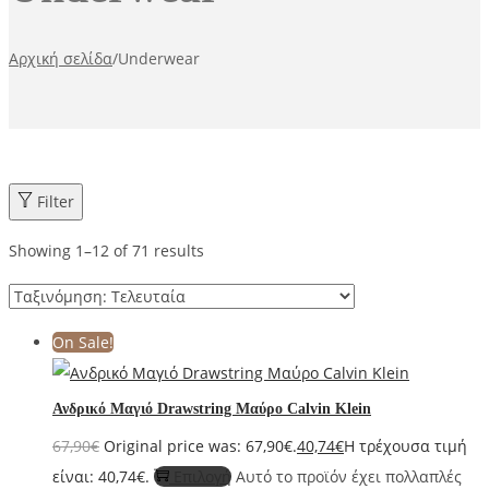
Αρχική σελίδα
/
Underwear
Filter
Showing
1
–
12
of 71 results
On Sale!
Ανδρικό Μαγιό Drawstring Μαύρο Calvin Klein
67,90
€
Original price was: 67,90€.
40,74
€
Η τρέχουσα τιμή
είναι: 40,74€.
Επιλογή
Αυτό το προϊόν έχει πολλαπλές