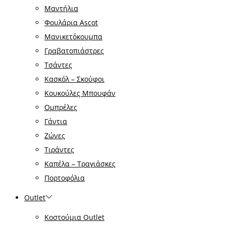
Μαντήλια
Φουλάρια Ascot
Μανικετόκουμπα
Γραβατοπιάστρες
Τσάντες
Κασκόλ – Σκούφοι
Κουκούλες Μπουφάν
Ομπρέλες
Γάντια
Ζώνες
Τιράντες
Καπέλα – Τραγιάσκες
Πορτοφόλια
Outlet
Κοστούμια Outlet