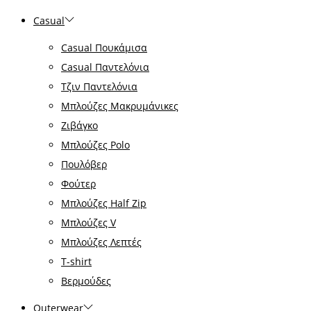
Casual
Casual Πουκάμισα
Casual Παντελόνια
Τζιν Παντελόνια
Μπλούζες Μακρυμάνικες
Ζιβάγκο
Μπλούζες Polo
Πουλόβερ
Φούτερ
Μπλούζες Half Zip
Μπλούζες V
Μπλούζες Λεπτές
T-shirt
Βερμούδες
Outerwear