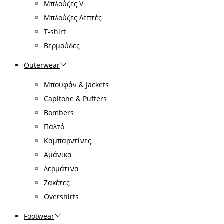
Μπλούζες V
Μπλούζες Λεπτές
T-shirt
Βερμούδες
Outerwear
Μπουφάν & Jackets
Capitone & Puffers
Bombers
Παλτό
Καμπαρντίνες
Αμάνικα
Δερμάτινα
Ζακέτες
Overshirts
Footwear