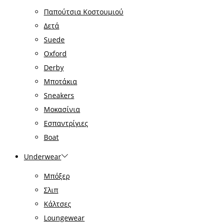
Παπούτσια Κοστουμιού
Δετά
Suede
Oxford
Derby
Μποτάκια
Sneakers
Μοκασίνια
Εσπαντρίγιες
Boat
Underwear
Μπόξερ
Σλιπ
Κάλτσες
Loungewear