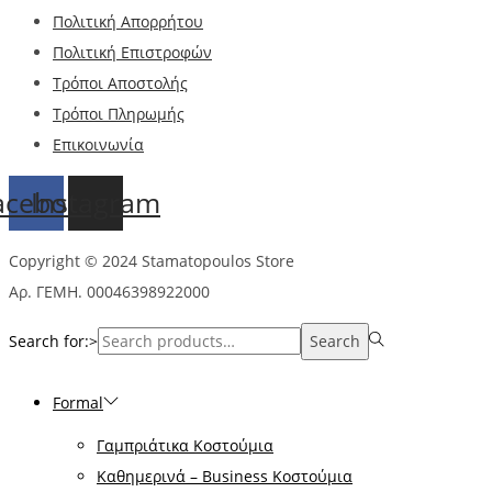
Πολιτική Απορρήτου
Πολιτική Επιστροφών
Τρόποι Αποστολής
Τρόποι Πληρωμής
Επικοινωνία
acebook
Instagram
Copyright © 2024 Stamatopoulos Store
Αρ. ΓΕΜΗ. 00046398922000
Search for:>
Search
Formal
Γαμπριάτικα Κοστούμια
Καθημερινά – Business Κοστούμια