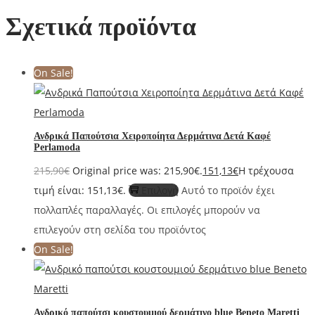
Σχετικά προϊόντα
On Sale!
Ανδρικά Παπούτσια Χειροποίητα Δερμάτινα Δετά Καφέ
Perlamoda
215,90
€
Original price was: 215,90€.
151,13
€
Η τρέχουσα
τιμή είναι: 151,13€.
Επιλογή
Αυτό το προϊόν έχει
πολλαπλές παραλλαγές. Οι επιλογές μπορούν να
επιλεγούν στη σελίδα του προϊόντος
On Sale!
Ανδρικό παπούτσι κουστουμιού δερμάτινο blue Beneto Maretti