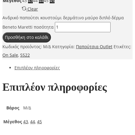
Μέγεθος
43
43
44
44
45
45
Clear
Ανδρικό παπούτσι κουστούμι δερμάτινο μαύρο διπλό δέρμα
Beneto Maretti ποσότητα
Προσθήκη στο καλάθι
Κωδικός προϊόντος:
Μ/Δ
Κατηγορία:
Παπούτσια Outlet
Ετικέτες:
On Sale
,
SS22
Επιπλέον πληροφορίες
Επιπλέον πληροφορίες
Βάρος
Μ/Δ
Μέγεθος
43
,
44
,
45